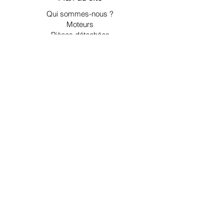
Qui sommes-nous ?
Moteurs
Pièces détachées
Embases et inverseurs
Accessoires
Nous contacter
Espace client
Mon compte
Ma liste d'envies
Mes commandes
Espace pros
Informations légales
Livraison
CGV
Mentions légales et RGPD