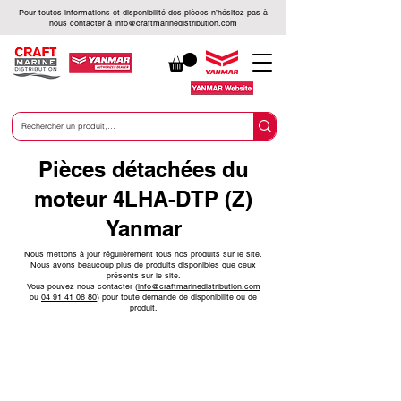
Pour toutes informations et disponibilité des pièces n’hésitez pas à
nous contacter à
info@craftmarinedistribution.com
Pièces détachées du
moteur 4LHA-DTP (Z)
Yanmar
Nous mettons à jour régulièrement tous nos produits sur le site.
Nous avons beaucoup plus de produits disponibles que ceux
présents sur le site.
Vous pouvez nous contacter (
info@craftmarinedistribution.com
ou
04 91 41 06 80
)
pour toute demande de disponibilité ou de
produit.