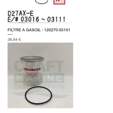
FILTRE A GASOIL - 120270-55101
Prix
36,64 €