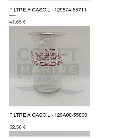
FILTRE A GASOIL - 129574-55711
Prix
41,65 €
FILTRE A GASOIL - 129A00-55800
Prix
52,58 €