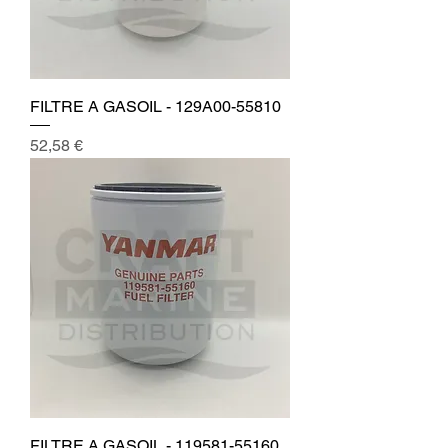
FILTRE A GASOIL - 129A00-55810
Prix
52,58 €
FILTRE A GASOIL - 119581-55160