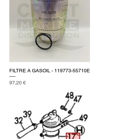
FILTRE A GASOIL - 119773-55710E
Prix
97,20 €