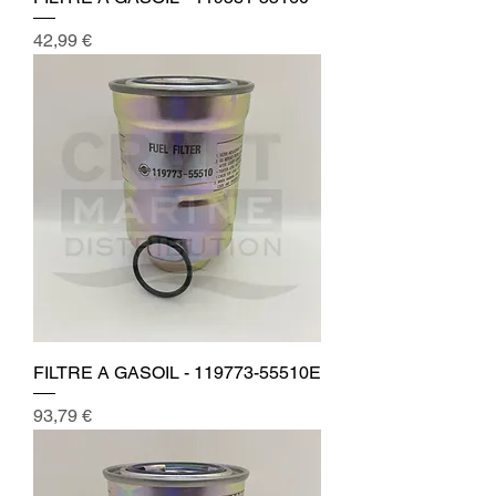
Prix
42,99 €
FILTRE A GASOIL - 119773-55510E
Prix
93,79 €