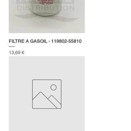
FILTRE A GASOIL - 119802-55810
Prix
13,69 €