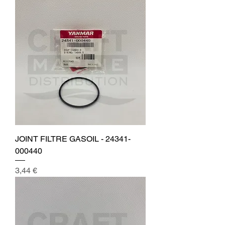
JOINT FILTRE GASOIL - 24341-
000440
Prix
3,44 €