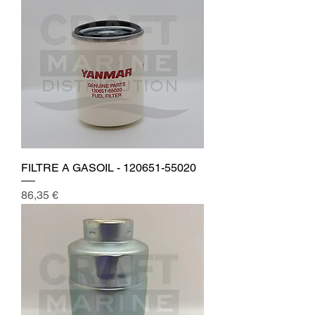
FILTRE A GASOIL - 120651-55020
Prix
86,35 €