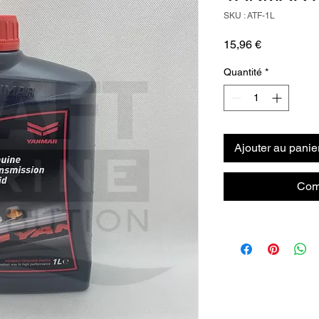
SKU : ATF-1L
Prix
15,96 €
Quantité
*
Ajouter au panie
Com