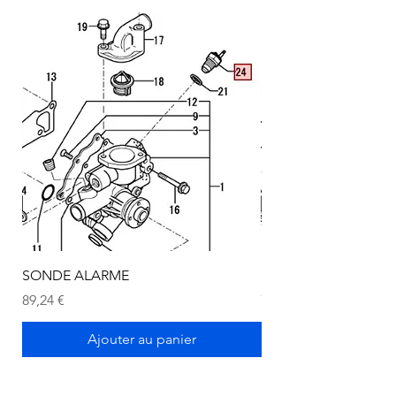
SONDE ALARME
SONDE ALARME
Prix
Prix
89,24 €
72,75 €
Ajouter au panier