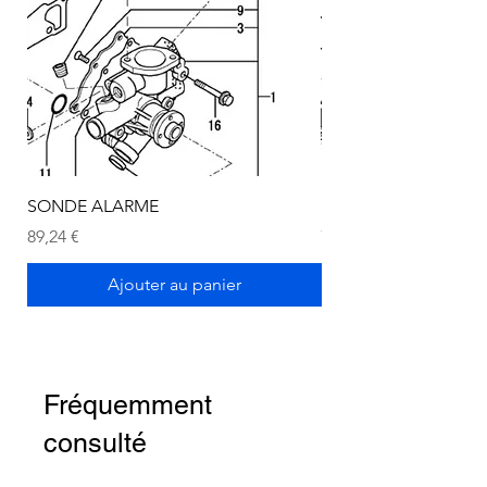
SONDE ALARME
SONDE ALARME
Prix
Prix
89,24 €
72,75 €
Ajouter au panier
Fréquemment
consulté