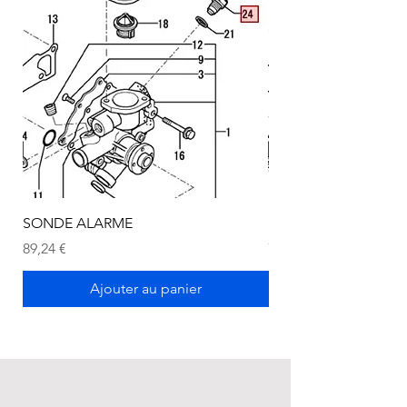
SONDE ALARME
SONDE ALARME
Prix
Prix
89,24 €
72,75 €
Ajouter au panier