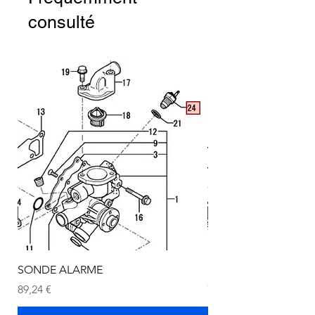
consulté
SONDE ALARME
SONDE ALARME
Prix
Prix
89,24 €
72,75 €