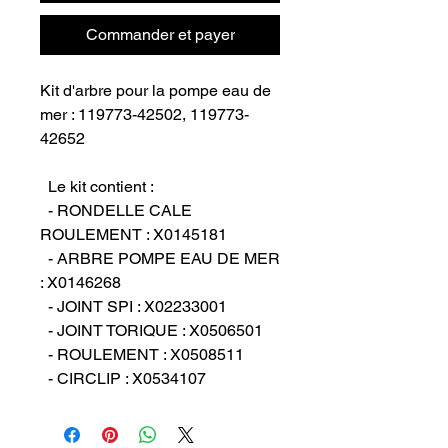
Commander et payer
Kit d'arbre pour la pompe eau de 
mer : 119773-42502, 119773-
42652

  Le kit contient :

  - RONDELLE CALE 
ROULEMENT : X0145181

  - ARBRE POMPE EAU DE MER 
: X0146268

  - JOINT SPI : X02233001

  - JOINT TORIQUE : X0506501

  - ROULEMENT : X0508511

  - CIRCLIP : X0534107