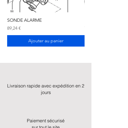
SONDE ALARME
SONDE ALARME
Prix
Prix
89,24 €
72,75 €
Ajouter au panier
Livraison rapide avec expédition en 2
jours
Paiement sécurisé
sur tout le site