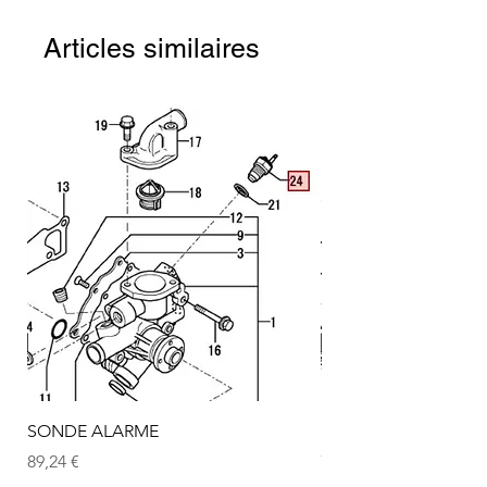
Articles similaires
SONDE ALARME
SONDE ALARME
Prix
Prix
89,24 €
72,75 €