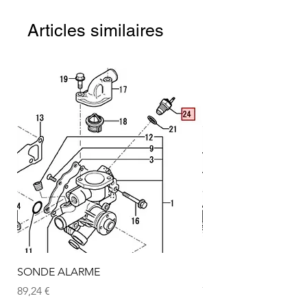
Articles similaires
SONDE ALARME
SONDE ALARME
Prix
Prix
89,24 €
72,75 €