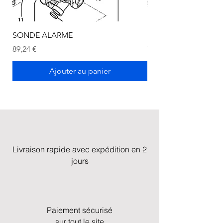
SONDE ALARME
SONDE ALARME
Prix
Prix
89,24 €
72,75 €
Ajouter au panier
Livraison rapide avec expédition en 2
jours
Paiement sécurisé
sur tout le site