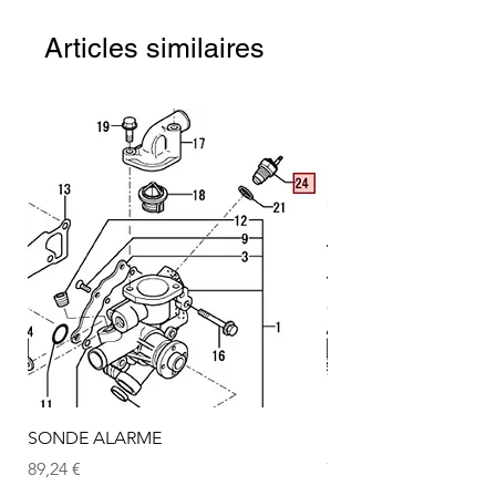
Articles similaires
SONDE ALARME
SONDE ALARME
Prix
Prix
89,24 €
72,75 €