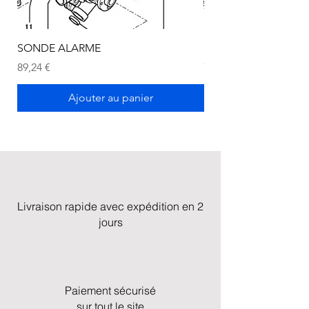
SONDE ALARME
SONDE ALARME
Prix
Prix
89,24 €
72,75 €
Ajouter au panier
Livraison rapide avec expédition en 2
jours
Paiement sécurisé
sur tout le site