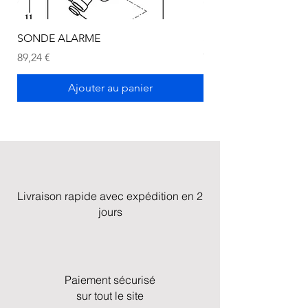
SONDE ALARME
SONDE ALARME
Prix
Prix
89,24 €
72,75 €
Ajouter au panier
Livraison rapide avec expédition en 2
jours
Paiement sécurisé
sur tout le site