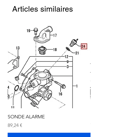
Articles similaires
SONDE ALARME
SONDE ALARME
Prix
Prix
89,24 €
72,75 €