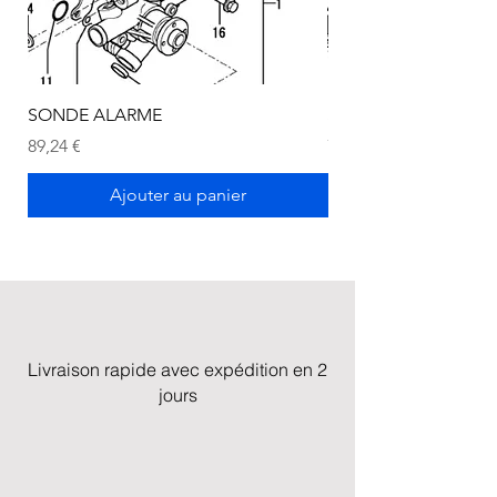
SONDE ALARME
SONDE ALARME
Prix
Prix
89,24 €
72,75 €
Ajouter au panier
Livraison rapide avec expédition en 2
jours