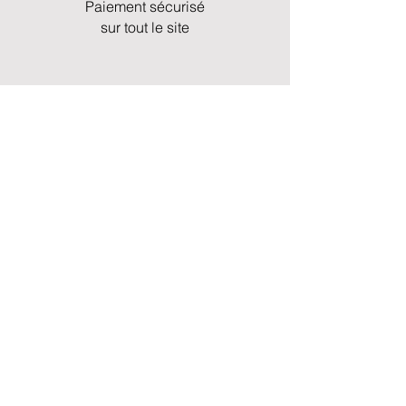
Paiement sécurisé
sur tout le site
Des milliers de produits
en stock
Service client & assistance rapide et
professionnelle
A propos
04 91 41 06 80
info@craftmarinedistribution.com
467 chemin du Littoral Z.A
Mourepiane –
Lot 306