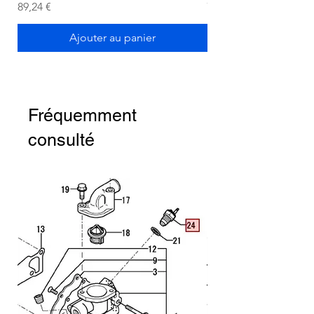
Prix
Prix
89,24 €
72,75 €
Ajouter au panier
Fréquemment
consulté