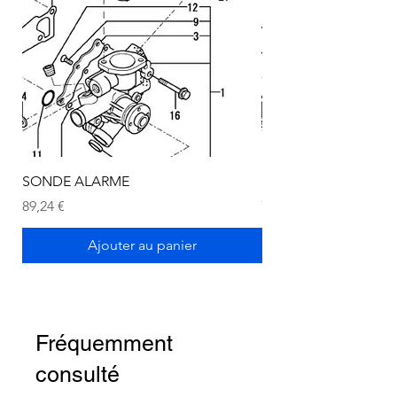
SONDE ALARME
SONDE ALARME
Prix
Prix
89,24 €
72,75 €
Ajouter au panier
Fréquemment
consulté