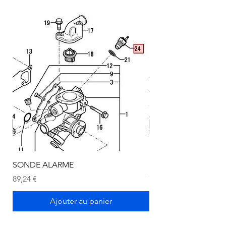
SONDE ALARME
SONDE ALARME
Prix
Prix
89,24 €
72,75 €
Ajouter au panier