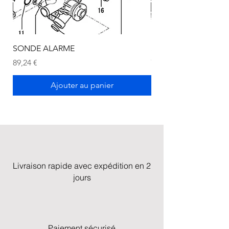
SONDE ALARME
SONDE ALARME
Prix
Prix
89,24 €
72,75 €
Ajouter au panier
Livraison rapide avec expédition en 2
jours
Paiement sécurisé