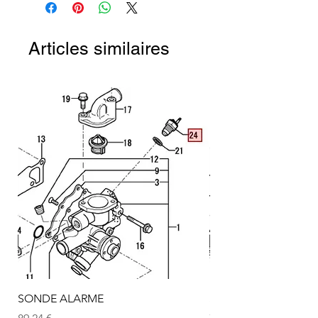
Articles similaires
SONDE ALARME
SONDE ALARME
Prix
Prix