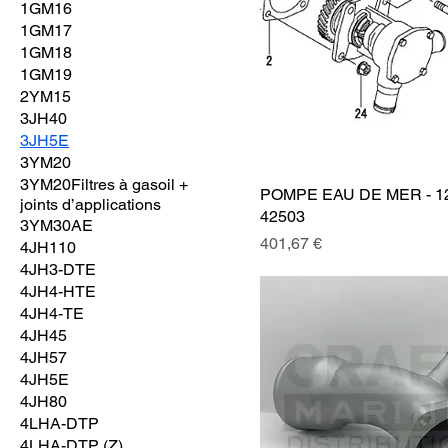
1GM16
1GM17
1GM18
1GM19
2YM15
3JH40
3JH5E
3YM20
3YM20Filtres à gasoil +
POMPE EAU DE MER - 1
joints d’applications
42503
3YM30AE
Prix
401,67 €
4JH110
4JH3-DTE
4JH4-HTE
4JH4-TE
4JH45
4JH57
4JH5E
4JH80
4LHA-DTP
4LHA-DTP (Z)