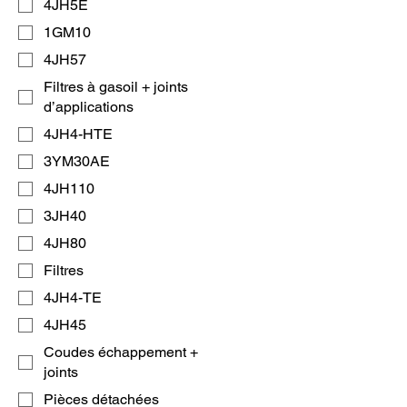
4JH5E
1GM10
4JH57
Filtres à gasoil + joints
d’applications
4JH4-HTE
3YM30AE
4JH110
3JH40
4JH80
Filtres
4JH4-TE
4JH45
Coudes échappement +
joints
Pièces détachées