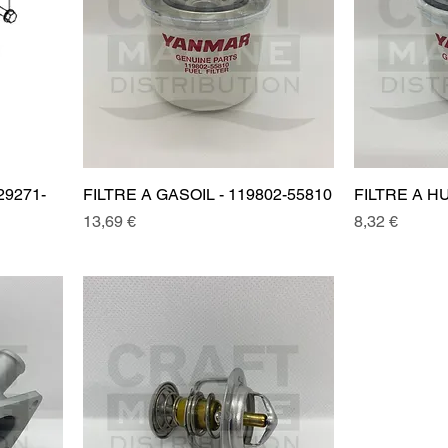
29271-
FILTRE A GASOIL - 119802-55810
FILTRE A HU
Prix
Prix
13,69 €
8,32 €