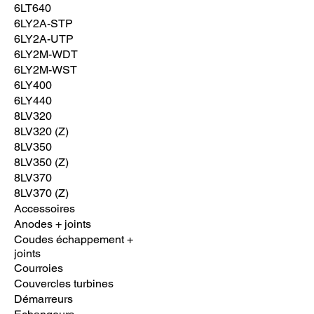
6LT640
6LY2A-STP
6LY2A-UTP
6LY2M-WDT
6LY2M-WST
6LY400
6LY440
8LV320
8LV320 (Z)
8LV350
8LV350 (Z)
8LV370
8LV370 (Z)
Accessoires
Anodes + joints
Coudes échappement +
joints
Courroies
Couvercles turbines
Démarreurs