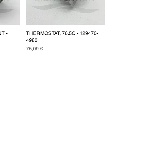
T -
THERMOSTAT, 76.5C - 129470-
49801
Prix
75,09 €