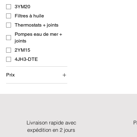
3YM20
Filtres à huile
Thermostats + joints
Pompes eau de mer +
joints
2YM15
4JH3-DTE
Prix
8 €
552 €
Livraison rapide avec
P
expédition en 2 jours