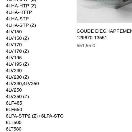
4LHA-HTP (Z)
4LHA-HTTP
4LHA-STP
4LHA-STP (Z)
COUDE D'ECHAPPEMEN
4LV150
129670-13561
4LV150 (Z)
4LV170
Prix
551,55 €
4LV170 (Z)
4LV195
4LV195 (Z)
4LV230
4LV230 (Z)
4LV230,4LV250
4LV250
4LV250 (Z)
6LF485
6LF550
6LPA-STP2 (Z) / 6LPA-STC
6LT500
6LT580