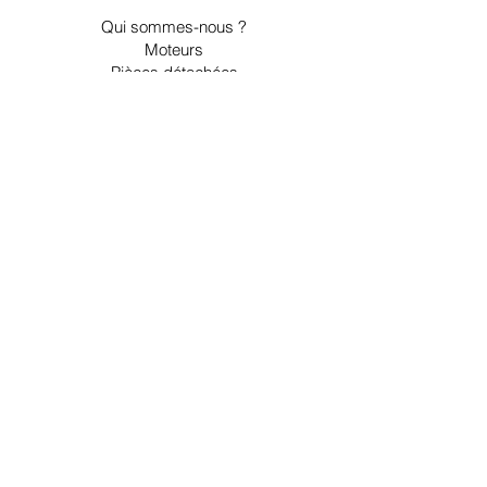
Qui sommes-nous ?
Moteurs
Pièces détachées
Embases et inverseurs
Accessoires
Nous contacter
Espace client
Mon compte
Ma liste d'envies
Mes commandes
Espace pros
Informations légales
Livraison
CGV
Mentions légales et RGPD