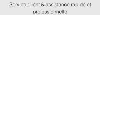
Service client & assistance rapide et
professionnelle
A propos
04 91 41 06 80
info@craftmarinedistribution.com
467 chemin du Littoral Z.A
Mourepiane –
Lot 306
13016 - Marseille
Plan du site
Qui sommes-nous ?
Moteurs
Pièces détachées
Embases et inverseurs
Accessoires