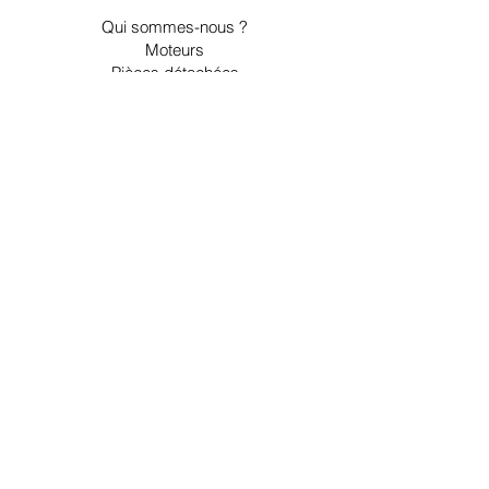
Qui sommes-nous ?
Moteurs
Pièces détachées
Embases et inverseurs
Accessoires
Nous contacter
Espace client
Mon compte
Ma liste d'envies
Mes commandes
Espace pros
Informations légales
Livraison
CGV
Mentions légales et RGPD