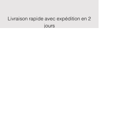
Livraison rapide avec expédition en 2
jours
Paiement sécurisé
sur tout le site
Des milliers de produits
en stock
Service client & assistance rapide et